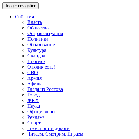
Toggle navigation
События
Власть
Общество
Острая ситуация
Политика
Образование
Культура
Скандалы
Прогноз
Отклик есть!
СВО
Армия
Афиша
Глядя из Ростова
Город
ЖКХ
Наука
Официально
Реклама
Спорт
Транспорт и дороги
Читаем. Смотрим. Играем