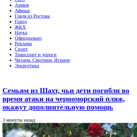
Армия
Афиша
Глядя из Ростова
Город
ЖКХ
Наука
Официально
Реклама
Спорт
Транспорт и дороги
Читаем. Смотрим. Играем
Энергетика
Общество
Семьям из Шахт, чьи дети погибли во
время атаки на черноморский пляж,
окажут дополнительную помощь
3 минуты назад