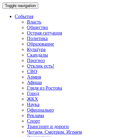
Toggle navigation
События
Власть
Общество
Острая ситуация
Политика
Образование
Культура
Скандалы
Прогноз
Отклик есть!
СВО
Армия
Афиша
Глядя из Ростова
Город
ЖКХ
Наука
Официально
Реклама
Спорт
Транспорт и дороги
Читаем. Смотрим. Играем