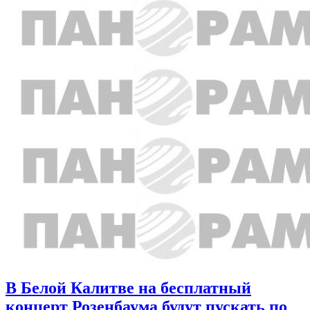
В Белой Калитве на бесплатный
концерт Розенбаума будут пускать по