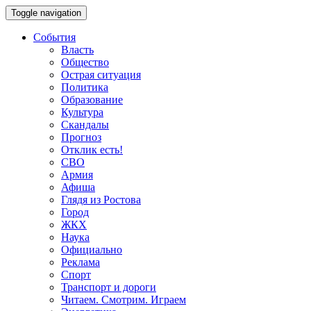
Toggle navigation
События
Власть
Общество
Острая ситуация
Политика
Образование
Культура
Скандалы
Прогноз
Отклик есть!
СВО
Армия
Афиша
Глядя из Ростова
Город
ЖКХ
Наука
Официально
Реклама
Спорт
Транспорт и дороги
Читаем. Смотрим. Играем