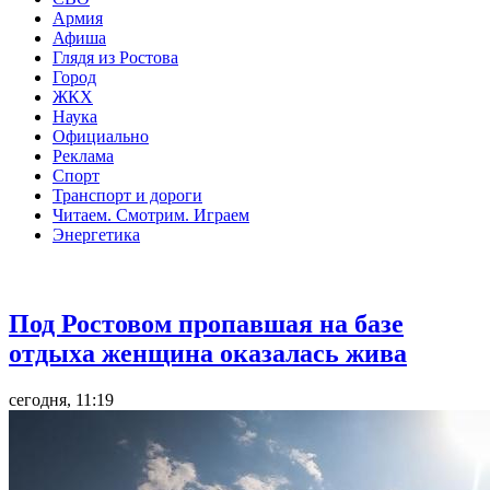
Армия
Афиша
Глядя из Ростова
Город
ЖКХ
Наука
Официально
Реклама
Спорт
Транспорт и дороги
Читаем. Смотрим. Играем
Энергетика
Общество
Под Ростовом пропавшая на базе
отдыха женщина оказалась жива
сегодня, 11:19