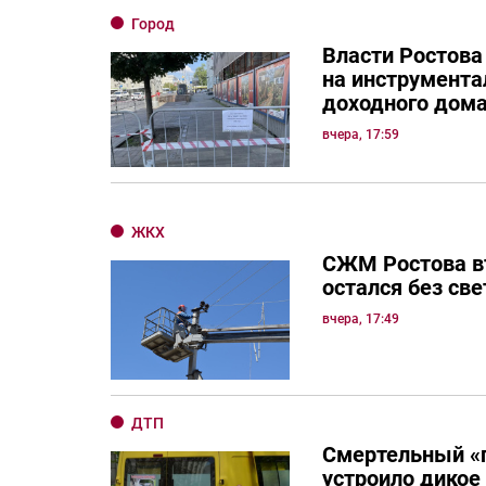
Город
Власти Ростова
на инструмента
доходного дом
вчера, 17:59
ЖКХ
СЖМ Ростова в
остался без све
вчера, 17:49
ДТП
Смертельный «
устроило дикое