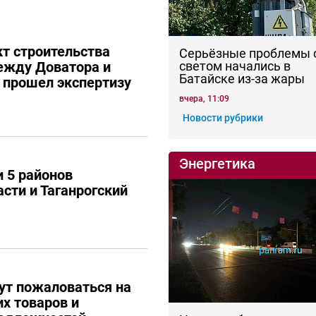
кт строительства
Серьёзные проблемы 
ежду Доватора и
светом начались в
Батайске из-за жары
е прошел экспертизу
вчера, 11:09
Новости рубрики
Энергетика
 5 районов
сти и Таганрогский
ут пожаловаться на
их товаров и