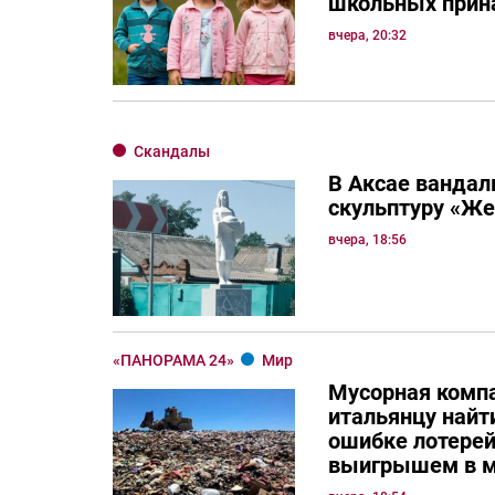
школьных прин
вчера, 20:32
Скандалы
В Аксае вандал
скульптуру «Ж
вчера, 18:56
«ПАНОРАМА 24»
Мир
Мусорная комп
итальянцу най
ошибке лотерей
выигрышем в м