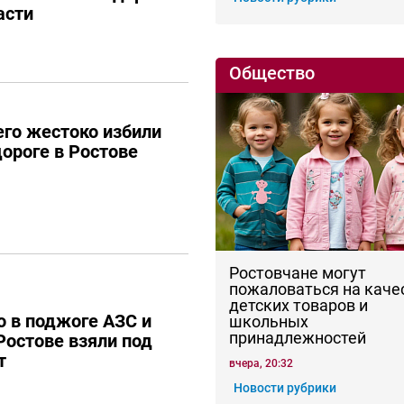
асти
Общество
го жестоко избили
дороге в Ростове
Ростовчане могут
пожаловаться на каче
детских товаров и
 в поджоге АЗС и
школьных
принадлежностей
Ростове взяли под
т
вчера, 20:32
Новости рубрики