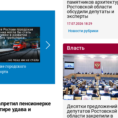
памятников архитекту
Ростовской области
обсудили депутаты и
эксперты
17.07.2026 18:29
Новости рубрики
Власть
ие городского
Красной нитью
Че
орта
апретил пенсионерке
Десятки предложений
тире удава и
депутатов Ростовской
области закрепили в