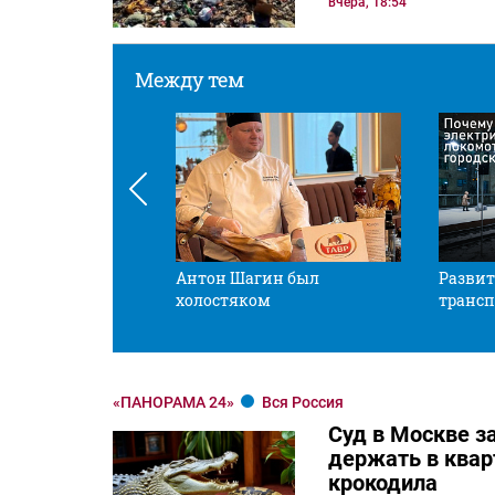
вчера, 18:54
Между тем
 смотрите в оба
Антон Шагин был
Развит
холостяком
трансп
«ПАНОРАМА 24»
Вся Россия
Суд в Москве з
держать в квар
крокодила