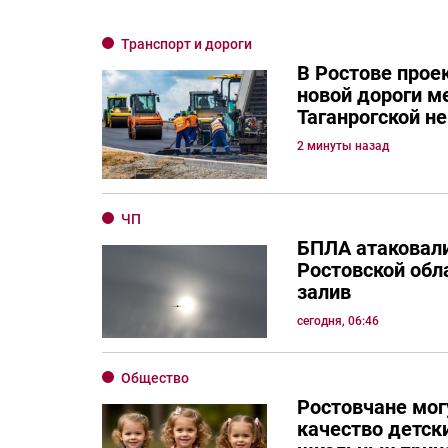
Транспорт и дороги
В Ростове прое
новой дороги м
Таганрогской н
2 минуты назад
ЧП
БПЛА атаковали
Ростовской обла
залив
сегодня, 06:46
Общество
Ростовчане мог
качество детск