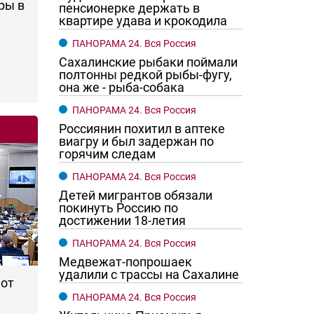
ры в
пенсионерке держать в
квартире удава и крокодила
ПАНОРАМА 24. Вся Россия
Сахалинские рыбаки поймали
полтонны редкой рыбы-фугу,
она же - рыба-собака
ПАНОРАМА 24. Вся Россия
Россиянин похитил в аптеке
виагру и был задержан по
горячим следам
го хотят женщины?
Ростовчане смотрите в оба
ПАНОРАМА 24. Вся Россия
Детей мигрантов обязали
покинуть Россию по
достижении 18-летия
ПАНОРАМА 24. Вся Россия
Медвежат-попрошаек
удалили с трассы на Сахалине
 от
ПАНОРАМА 24. Вся Россия