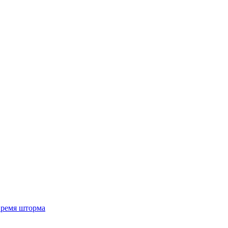
 время шторма