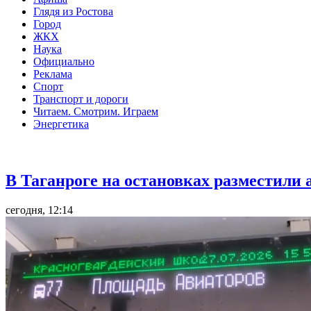
Глядя из Ростова
Город
ЖКХ
Наука
Официально
Реклама
Спорт
Транспорт и дороги
Читаем. Смотрим. Играем
Энергетика
Общество
В Таганроге на остановках разместили
сегодня, 12:14