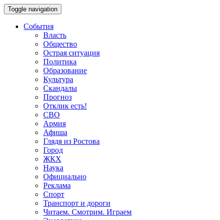
Toggle navigation
События
Власть
Общество
Острая ситуация
Политика
Образование
Культура
Скандалы
Прогноз
Отклик есть!
СВО
Армия
Афиша
Глядя из Ростова
Город
ЖКХ
Наука
Официально
Реклама
Спорт
Транспорт и дороги
Читаем. Смотрим. Играем