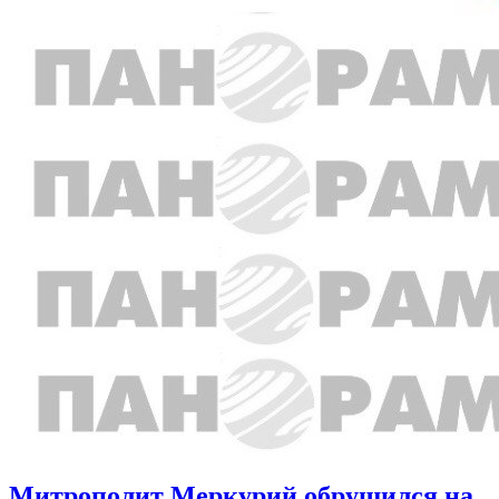
Митрополит Меркурий обрушился на