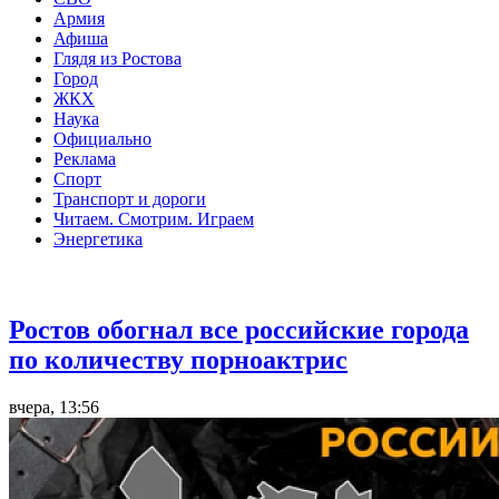
Армия
Афиша
Глядя из Ростова
Город
ЖКХ
Наука
Официально
Реклама
Спорт
Транспорт и дороги
Читаем. Смотрим. Играем
Энергетика
Общество
Ростов обогнал все российские города
по количеству порноактрис
вчера, 13:56