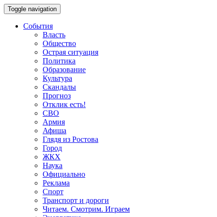
Toggle navigation
События
Власть
Общество
Острая ситуация
Политика
Образование
Культура
Скандалы
Прогноз
Отклик есть!
СВО
Армия
Афиша
Глядя из Ростова
Город
ЖКХ
Наука
Официально
Реклама
Спорт
Транспорт и дороги
Читаем. Смотрим. Играем