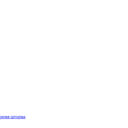
 время шторма