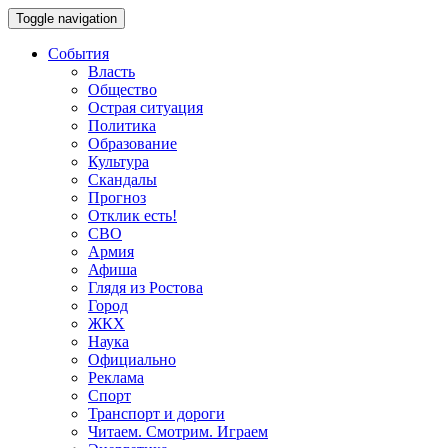
Toggle navigation
События
Власть
Общество
Острая ситуация
Политика
Образование
Культура
Скандалы
Прогноз
Отклик есть!
СВО
Армия
Афиша
Глядя из Ростова
Город
ЖКХ
Наука
Официально
Реклама
Спорт
Транспорт и дороги
Читаем. Смотрим. Играем