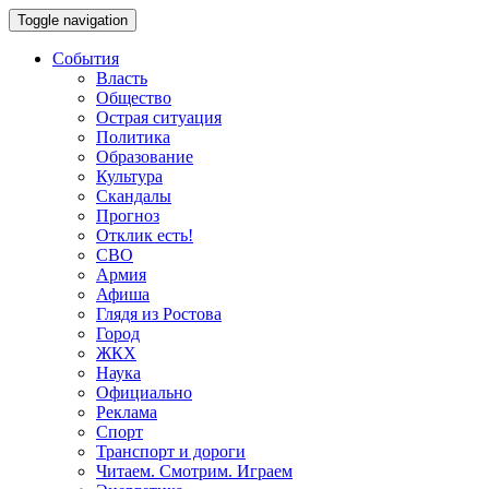
Toggle navigation
События
Власть
Общество
Острая ситуация
Политика
Образование
Культура
Скандалы
Прогноз
Отклик есть!
СВО
Армия
Афиша
Глядя из Ростова
Город
ЖКХ
Наука
Официально
Реклама
Спорт
Транспорт и дороги
Читаем. Смотрим. Играем