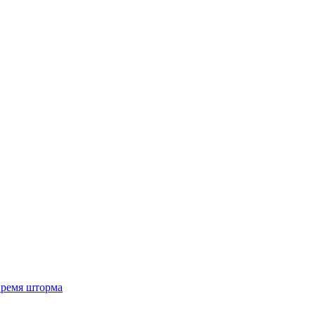
 время шторма