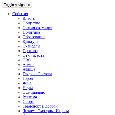
Toggle navigation
События
Власть
Общество
Острая ситуация
Политика
Образование
Культура
Скандалы
Прогноз
Отклик есть!
СВО
Армия
Афиша
Глядя из Ростова
Город
ЖКХ
Наука
Официально
Реклама
Спорт
Транспорт и дороги
Читаем. Смотрим. Играем