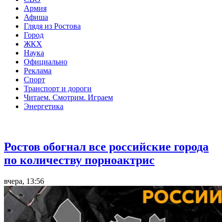
Армия
Афиша
Глядя из Ростова
Город
ЖКХ
Наука
Официально
Реклама
Спорт
Транспорт и дороги
Читаем. Смотрим. Играем
Энергетика
Общество
Ростов обогнал все российские города
по количеству порноактрис
вчера, 13:56