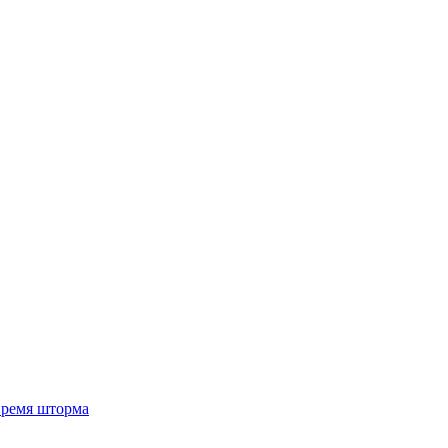
 время шторма