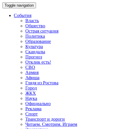
Toggle navigation
События
Власть
Общество
Острая ситуация
Политика
Образование
Культура
Скандалы
Прогноз
Отклик есть!
СВО
Армия
Афиша
Глядя из Ростова
Город
ЖКХ
Наука
Официально
Реклама
Спорт
Транспорт и дороги
Читаем. Смотрим. Играем