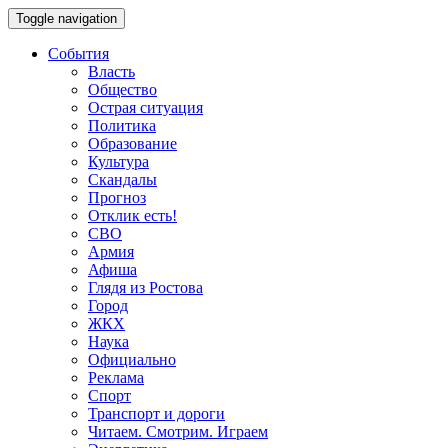
Toggle navigation
События
Власть
Общество
Острая ситуация
Политика
Образование
Культура
Скандалы
Прогноз
Отклик есть!
СВО
Армия
Афиша
Глядя из Ростова
Город
ЖКХ
Наука
Официально
Реклама
Спорт
Транспорт и дороги
Читаем. Смотрим. Играем