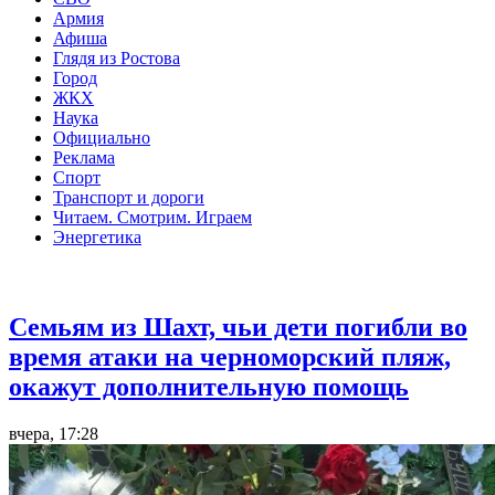
Армия
Афиша
Глядя из Ростова
Город
ЖКХ
Наука
Официально
Реклама
Спорт
Транспорт и дороги
Читаем. Смотрим. Играем
Энергетика
Общество
Семьям из Шахт, чьи дети погибли во
время атаки на черноморский пляж,
окажут дополнительную помощь
вчера, 17:28