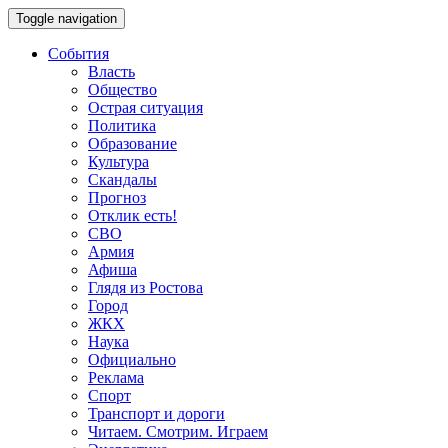
Toggle navigation
События
Власть
Общество
Острая ситуация
Политика
Образование
Культура
Скандалы
Прогноз
Отклик есть!
СВО
Армия
Афиша
Глядя из Ростова
Город
ЖКХ
Наука
Официально
Реклама
Спорт
Транспорт и дороги
Читаем. Смотрим. Играем