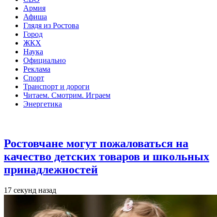
Армия
Афиша
Глядя из Ростова
Город
ЖКХ
Наука
Официально
Реклама
Спорт
Транспорт и дороги
Читаем. Смотрим. Играем
Энергетика
Общество
Ростовчане могут пожаловаться на
качество детских товаров и школьных
принадлежностей
17 секунд назад