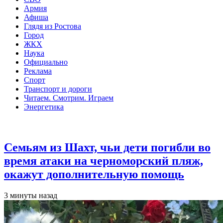
Армия
Афиша
Глядя из Ростова
Город
ЖКХ
Наука
Официально
Реклама
Спорт
Транспорт и дороги
Читаем. Смотрим. Играем
Энергетика
Общество
Семьям из Шахт, чьи дети погибли во
время атаки на черноморский пляж,
окажут дополнительную помощь
3 минуты назад