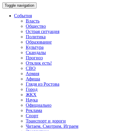
Toggle navigation
События
Власть
Общество
Острая ситуация
Политика
Образование
Культура
Скандалы
Прогноз
Отклик есть!
СВО
Армия
Афиша
Глядя из Ростова
Город
ЖКХ
Наука
Официально
Реклама
Спорт
Транспорт и дороги
Читаем. Смотрим. Играем