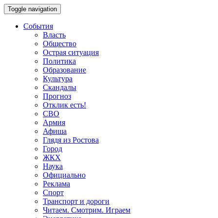
Toggle navigation
События
Власть
Общество
Острая ситуация
Политика
Образование
Культура
Скандалы
Прогноз
Отклик есть!
СВО
Армия
Афиша
Глядя из Ростова
Город
ЖКХ
Наука
Официально
Реклама
Спорт
Транспорт и дороги
Читаем. Смотрим. Играем