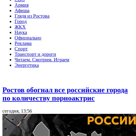
Армия
Афиша
Глядя из Ростова
Город
ЖКХ
Наука
Официально
Реклама
Спорт
Транспорт и дороги
Читаем. Смотрим. Играем
Энергетика
Общество
Ростов обогнал все российские города
по количеству порноактрис
сегодня, 13:56