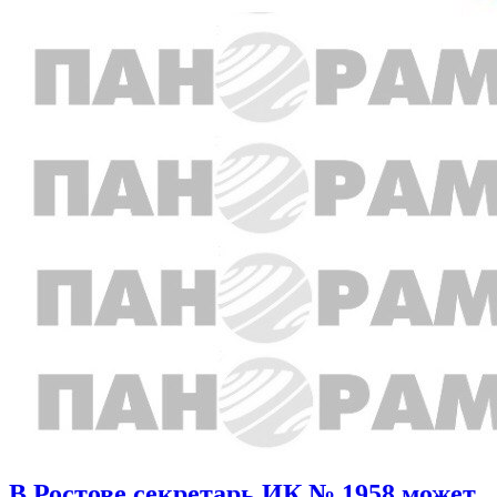
В Ростове секретарь ИК № 1958 может