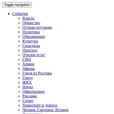
Toggle navigation
События
Власть
Общество
Острая ситуация
Политика
Образование
Культура
Скандалы
Прогноз
Отклик есть!
СВО
Армия
Афиша
Глядя из Ростова
Город
ЖКХ
Наука
Официально
Реклама
Спорт
Транспорт и дороги
Читаем. Смотрим. Играем