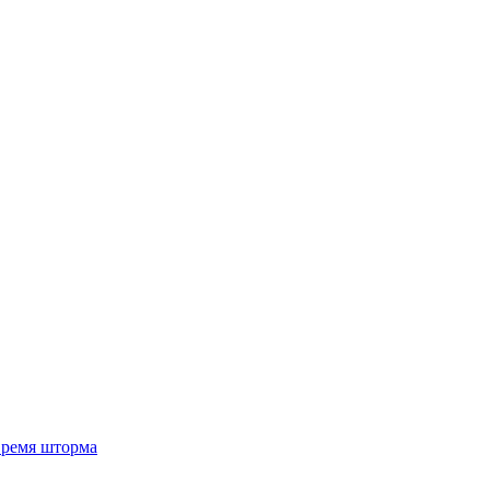
 время шторма