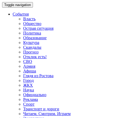
Toggle navigation
События
Власть
Общество
Острая ситуация
Политика
Образование
Культура
Скандалы
Прогноз
Отклик есть!
СВО
Армия
Афиша
Глядя из Ростова
Город
ЖКХ
Наука
Официально
Реклама
Спорт
Транспорт и дороги
Читаем. Смотрим. Играем