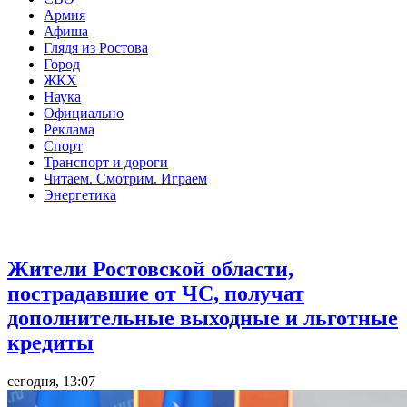
Армия
Афиша
Глядя из Ростова
Город
ЖКХ
Наука
Официально
Реклама
Спорт
Транспорт и дороги
Читаем. Смотрим. Играем
Энергетика
Общество
Жители Ростовской области,
пострадавшие от ЧС, получат
дополнительные выходные и льготные
кредиты
сегодня, 13:07