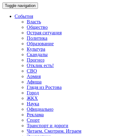
Toggle navigation
События
Власть
Общество
Острая ситуация
Политика
Образование
Культура
Скандалы
Прогноз
Отклик есть!
СВО
Армия
Афиша
Глядя из Ростова
Город
ЖКХ
Наука
Официально
Реклама
Спорт
Транспорт и дороги
Читаем. Смотрим. Играем