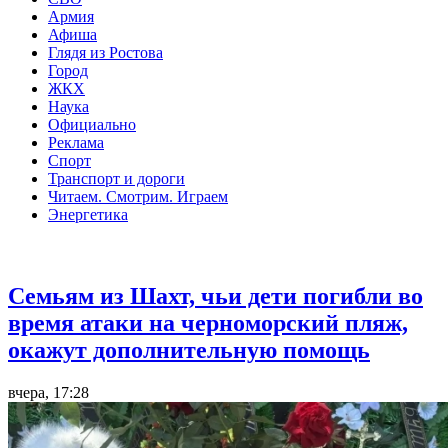
Армия
Афиша
Глядя из Ростова
Город
ЖКХ
Наука
Официально
Реклама
Спорт
Транспорт и дороги
Читаем. Смотрим. Играем
Энергетика
Общество
Семьям из Шахт, чьи дети погибли во
время атаки на черноморский пляж,
окажут дополнительную помощь
вчера, 17:28