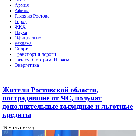
Армия
Афиша
Глядя из Ростова
Город
ЖКХ
Наука
Официально
Реклама
Спорт
Транспорт и дороги
Читаем. Смотрим. Играем
Энергетика
Общество
Жители Ростовской области,
пострадавшие от ЧС, получат
дополнительные выходные и льготные
кредиты
49 минут назад