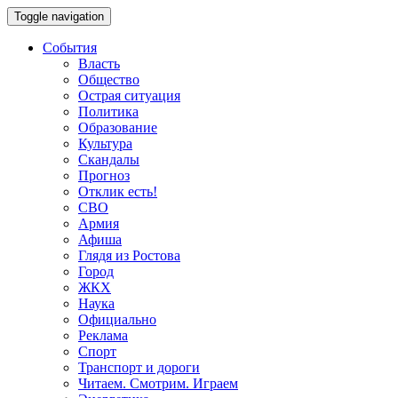
Toggle navigation
События
Власть
Общество
Острая ситуация
Политика
Образование
Культура
Скандалы
Прогноз
Отклик есть!
СВО
Армия
Афиша
Глядя из Ростова
Город
ЖКХ
Наука
Официально
Реклама
Спорт
Транспорт и дороги
Читаем. Смотрим. Играем