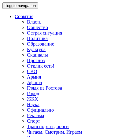
Toggle navigation
События
Власть
Общество
Острая ситуация
Политика
Образование
Культура
Скандалы
Прогноз
Отклик есть!
СВО
Армия
Афиша
Глядя из Ростова
Город
ЖКХ
Наука
Официально
Реклама
Спорт
Транспорт и дороги
Читаем. Смотрим. Играем