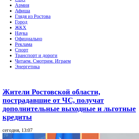
Армия
Афиша
Глядя из Ростова
Город
ЖКХ
Наука
Официально
Реклама
Спорт
Транспорт и дороги
Читаем. Смотрим. Играем
Энергетика
Общество
Жители Ростовской области,
пострадавшие от ЧС, получат
дополнительные выходные и льготные
кредиты
сегодня, 13:07