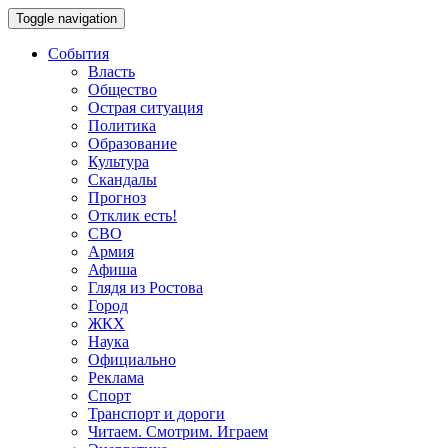
Toggle navigation
События
Власть
Общество
Острая ситуация
Политика
Образование
Культура
Скандалы
Прогноз
Отклик есть!
СВО
Армия
Афиша
Глядя из Ростова
Город
ЖКХ
Наука
Официально
Реклама
Спорт
Транспорт и дороги
Читаем. Смотрим. Играем