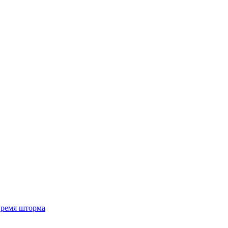
 время шторма