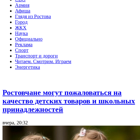
Армия
Афиша
Глядя из Ростова
Город
ЖКХ
Наука
Официально
Реклама
Спорт
Транспорт и дороги
Читаем. Смотрим. Играем
Энергетика
Общество
Ростовчане могут пожаловаться на
качество детских товаров и школьных
принадлежностей
вчера, 20:32