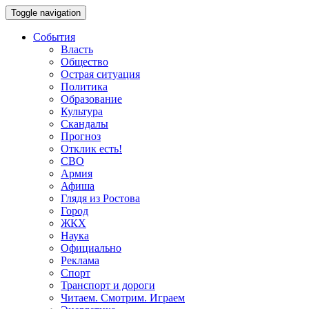
Toggle navigation
События
Власть
Общество
Острая ситуация
Политика
Образование
Культура
Скандалы
Прогноз
Отклик есть!
СВО
Армия
Афиша
Глядя из Ростова
Город
ЖКХ
Наука
Официально
Реклама
Спорт
Транспорт и дороги
Читаем. Смотрим. Играем