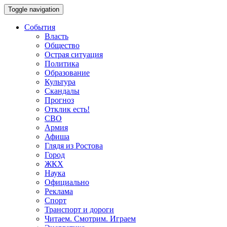
Toggle navigation
События
Власть
Общество
Острая ситуация
Политика
Образование
Культура
Скандалы
Прогноз
Отклик есть!
СВО
Армия
Афиша
Глядя из Ростова
Город
ЖКХ
Наука
Официально
Реклама
Спорт
Транспорт и дороги
Читаем. Смотрим. Играем