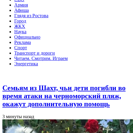
Армия
Афиша
Глядя из Ростова
Город
ЖКХ
Наука
Официально
Реклама
Спорт
Транспорт и дороги
Читаем. Смотрим. Играем
Энергетика
Общество
Семьям из Шахт, чьи дети погибли во
время атаки на черноморский пляж,
окажут дополнительную помощь
3 минуты назад