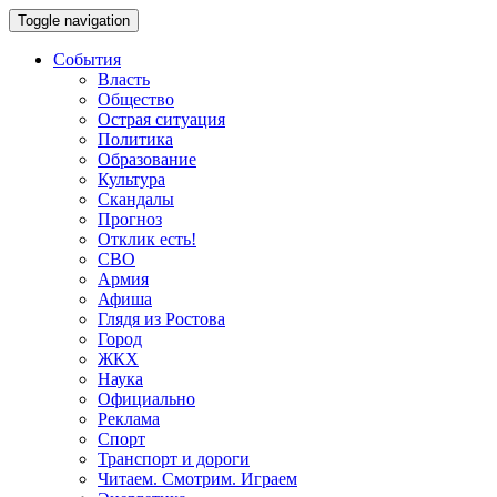
Toggle navigation
События
Власть
Общество
Острая ситуация
Политика
Образование
Культура
Скандалы
Прогноз
Отклик есть!
СВО
Армия
Афиша
Глядя из Ростова
Город
ЖКХ
Наука
Официально
Реклама
Спорт
Транспорт и дороги
Читаем. Смотрим. Играем