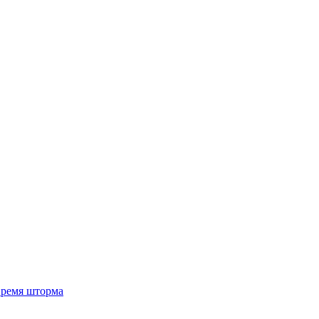
 время шторма