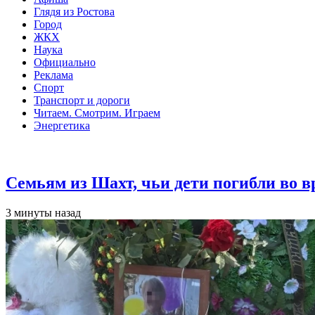
Глядя из Ростова
Город
ЖКХ
Наука
Официально
Реклама
Спорт
Транспорт и дороги
Читаем. Смотрим. Играем
Энергетика
Общество
Семьям из Шахт, чьи дети погибли во 
3 минуты назад