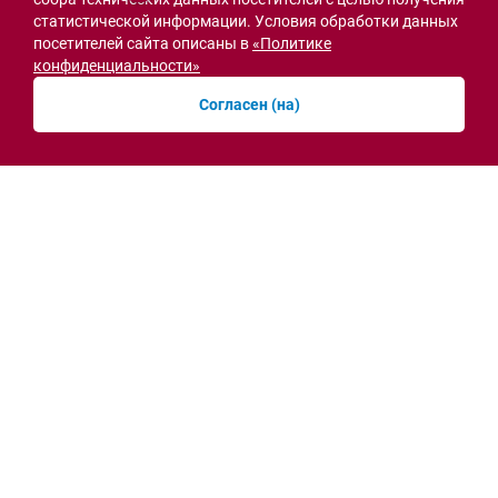
статистической информации. Условия обработки данных
СВО
посетителей сайта описаны в
«Политике
конфиденциальности»
Согласен (на)
Семьи героев СВО с временной регистрацией
в Ростовской области смогут получить
земельный участок
30.07.2026 13:05
Новости рубрики