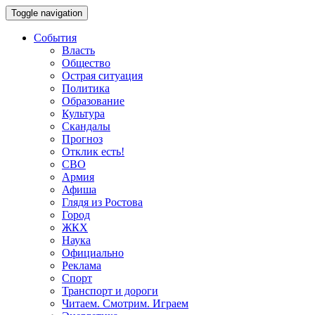
Toggle navigation
События
Власть
Общество
Острая ситуация
Политика
Образование
Культура
Скандалы
Прогноз
Отклик есть!
СВО
Армия
Афиша
Глядя из Ростова
Город
ЖКХ
Наука
Официально
Реклама
Спорт
Транспорт и дороги
Читаем. Смотрим. Играем