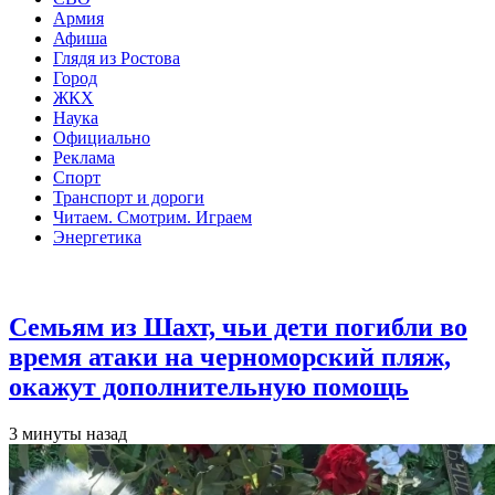
Армия
Афиша
Глядя из Ростова
Город
ЖКХ
Наука
Официально
Реклама
Спорт
Транспорт и дороги
Читаем. Смотрим. Играем
Энергетика
Общество
Семьям из Шахт, чьи дети погибли во
время атаки на черноморский пляж,
окажут дополнительную помощь
3 минуты назад