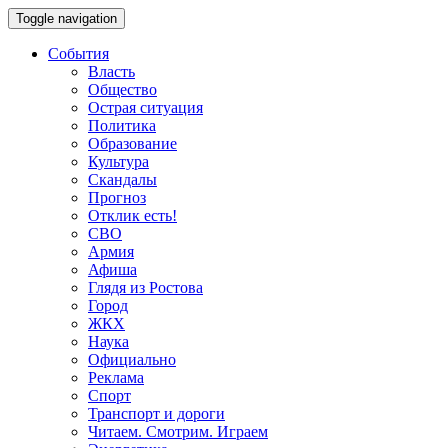
Toggle navigation
События
Власть
Общество
Острая ситуация
Политика
Образование
Культура
Скандалы
Прогноз
Отклик есть!
СВО
Армия
Афиша
Глядя из Ростова
Город
ЖКХ
Наука
Официально
Реклама
Спорт
Транспорт и дороги
Читаем. Смотрим. Играем