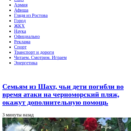
Армия
Афиша
Глядя из Ростова
Город
ЖКХ
Наука
Официально
Реклама
Спорт
Транспорт и дороги
Читаем. Смотрим. Играем
Энергетика
Общество
Семьям из Шахт, чьи дети погибли во
время атаки на черноморский пляж,
окажут дополнительную помощь
3 минуты назад