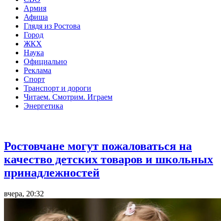
Армия
Афиша
Глядя из Ростова
Город
ЖКХ
Наука
Официально
Реклама
Спорт
Транспорт и дороги
Читаем. Смотрим. Играем
Энергетика
Общество
Ростовчане могут пожаловаться на
качество детских товаров и школьных
принадлежностей
вчера, 20:32