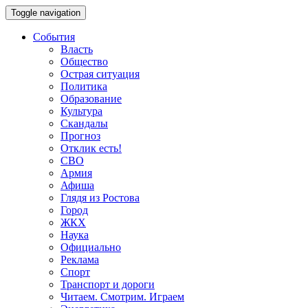
Toggle navigation
События
Власть
Общество
Острая ситуация
Политика
Образование
Культура
Скандалы
Прогноз
Отклик есть!
СВО
Армия
Афиша
Глядя из Ростова
Город
ЖКХ
Наука
Официально
Реклама
Спорт
Транспорт и дороги
Читаем. Смотрим. Играем