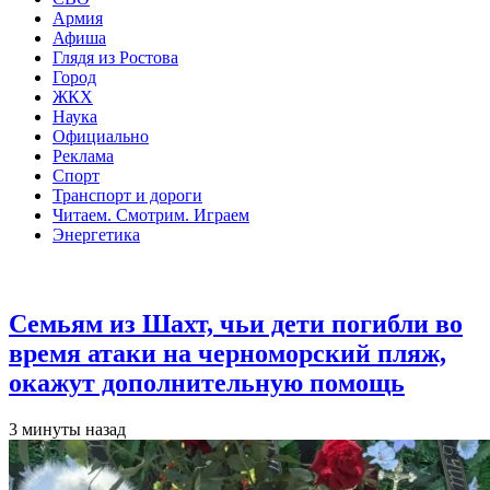
Армия
Афиша
Глядя из Ростова
Город
ЖКХ
Наука
Официально
Реклама
Спорт
Транспорт и дороги
Читаем. Смотрим. Играем
Энергетика
Общество
Семьям из Шахт, чьи дети погибли во
время атаки на черноморский пляж,
окажут дополнительную помощь
3 минуты назад