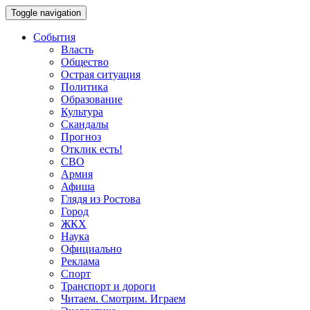
Toggle navigation
События
Власть
Общество
Острая ситуация
Политика
Образование
Культура
Скандалы
Прогноз
Отклик есть!
СВО
Армия
Афиша
Глядя из Ростова
Город
ЖКХ
Наука
Официально
Реклама
Спорт
Транспорт и дороги
Читаем. Смотрим. Играем