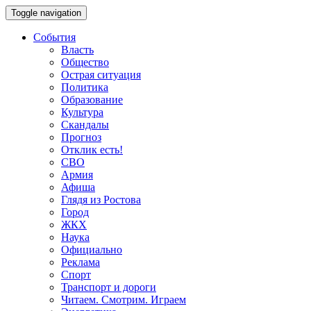
Toggle navigation
События
Власть
Общество
Острая ситуация
Политика
Образование
Культура
Скандалы
Прогноз
Отклик есть!
СВО
Армия
Афиша
Глядя из Ростова
Город
ЖКХ
Наука
Официально
Реклама
Спорт
Транспорт и дороги
Читаем. Смотрим. Играем