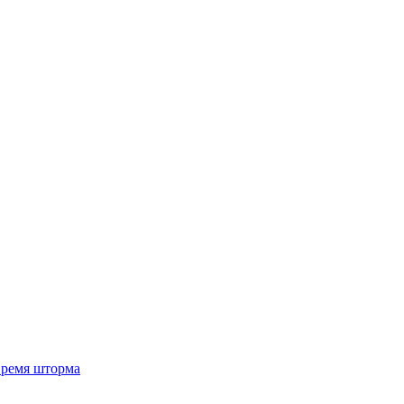
 время шторма