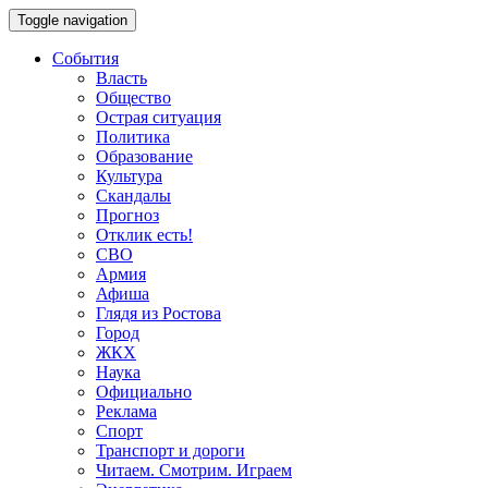
Toggle navigation
События
Власть
Общество
Острая ситуация
Политика
Образование
Культура
Скандалы
Прогноз
Отклик есть!
СВО
Армия
Афиша
Глядя из Ростова
Город
ЖКХ
Наука
Официально
Реклама
Спорт
Транспорт и дороги
Читаем. Смотрим. Играем