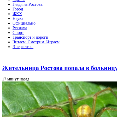
Глядя из Ростова
Город
ЖКХ
Наука
Официально
Реклама
Спорт
Транспорт и дороги
Читаем. Смотрим. Играем
Энергетика
Общество
Жительница Ростова попала в больницу
17 минут назад