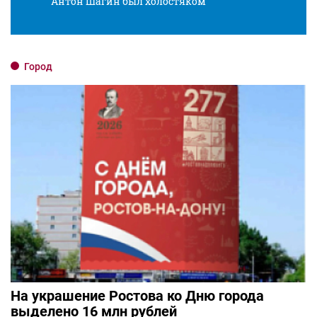
Антон Шагин был холостяком
Разв
Город
На украшение Ростова ко Дню города
выделено 16 млн рублей