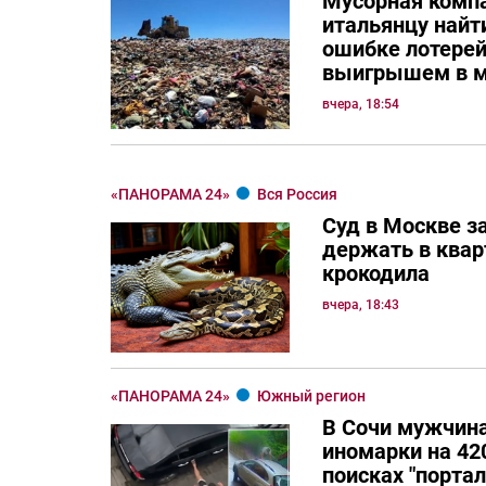
Мусорная комп
итальянцу най
ошибке лотерей
выигрышем в м
вчера, 18:54
«ПАНОРАМА 24»
Вся Россия
Суд в Москве з
держать в квар
крокодила
вчера, 18:43
«ПАНОРАМА 24»
Южный регион
В Сочи мужчина
иномарки на 420
поисках "порта