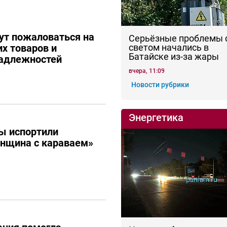
ут пожаловаться на
Серьёзные проблемы 
их товаров и
светом начались в
Батайске из-за жары
адлежностей
вчера, 11:09
Новости рубрики
Энергетика
ы испортили
енщина с караваем»