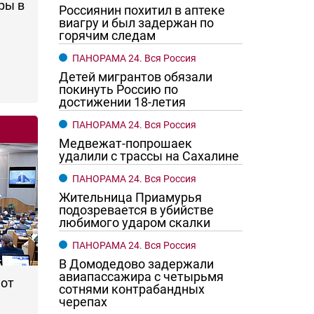
ры в
Россиянин похитил в аптеке
виагру и был задержан по
горячим следам
ПАНОРАМА 24. Вся Россия
Детей мигрантов обязали
покинуть Россию по
достижении 18-летия
ПАНОРАМА 24. Вся Россия
Медвежат-попрошаек
удалили с трассы на Сахалине
ПАНОРАМА 24. Вся Россия
го хотят женщины?
Ростовчане смотрите в оба
Жительница Приамурья
подозревается в убийстве
любимого ударом скалки
ПАНОРАМА 24. Вся Россия
В Домодедово задержали
авиапассажира с четырьмя
 от
сотнями контрабандных
черепах