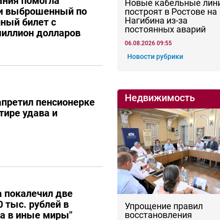
ания помогла
Новые кабельные лин
ти выброшенный по
построят в Ростове на
Нагибина из-за
ный билет с
постоянных аварий
иллион долларов
06.08.2026 09:55
Новости рубрики
Недвижимость
апретил пенсионерке
тире удава и
 покалечил две
 тыс. рублей в
Упрощение правил
ла в иные миры"
восстановления