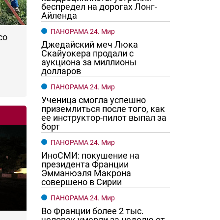
беспредел на дорогах Лонг-
Айленда
ПАНОРАМА 24. Мир
со
Джедайский меч Люка
Скайуокера продали с
аукциона за миллионы
долларов
ПАНОРАМА 24. Мир
Ученица смогла успешно
приземлиться после того, как
ее инструктор-пилот выпал за
борт
ПАНОРАМА 24. Мир
ИноСМИ: покушение на
президента Франции
Эмманюэля Макрона
совершено в Сирии
ПАНОРАМА 24. Мир
Во Франции более 2 тыс.
человек умерли за неделю от