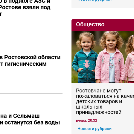
 в поджоге АЗС и
Ростове взяли под
т
Общество
в Ростовской области
ет гигиеническим
Ростовчане могут
пожаловаться на каче
детских товаров и
школьных
принадлежностей
она и Сельмаш
вчера, 20:32
и останутся без воды
Новости рубрики