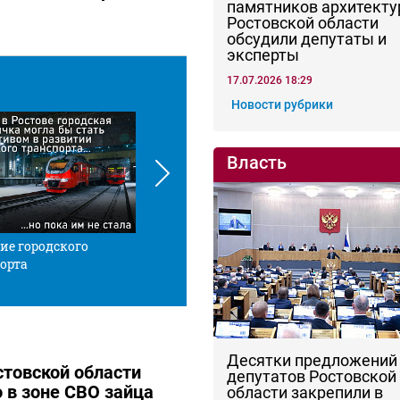
памятников архитекту
Ростовской области
обсудили депутаты и
эксперты
17.07.2026 18:29
Новости рубрики
Власть
ие городского
Красной нитью
Че
орта
Десятки предложений
товской области
депутатов Ростовской
о в зоне СВО зайца
области закрепили в