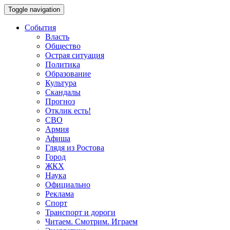
Toggle navigation
События
Власть
Общество
Острая ситуация
Политика
Образование
Культура
Скандалы
Прогноз
Отклик есть!
СВО
Армия
Афиша
Глядя из Ростова
Город
ЖКХ
Наука
Официально
Реклама
Спорт
Транспорт и дороги
Читаем. Смотрим. Играем