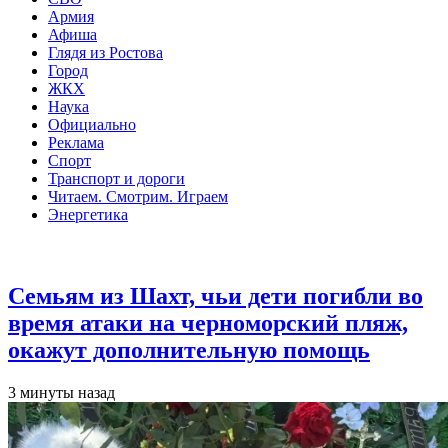
Армия
Афиша
Глядя из Ростова
Город
ЖКХ
Наука
Официально
Реклама
Спорт
Транспорт и дороги
Читаем. Смотрим. Играем
Энергетика
Общество
Семьям из Шахт, чьи дети погибли во
время атаки на черноморский пляж,
окажут дополнительную помощь
3 минуты назад