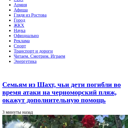
Армия
Афиша
Глядя из Ростова
Город
ЖКХ
Наука
Официально
Реклама
Спорт
Транспорт и дороги
Читаем. Смотрим. Играем
Энергетика
Общество
Семьям из Шахт, чьи дети погибли во
время атаки на черноморский пляж,
окажут дополнительную помощь
3 минуты назад