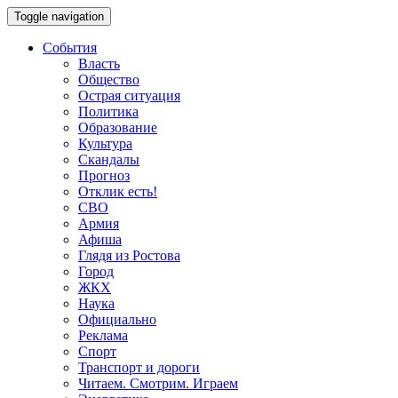
Toggle navigation
События
Власть
Общество
Острая ситуация
Политика
Образование
Культура
Скандалы
Прогноз
Отклик есть!
СВО
Армия
Афиша
Глядя из Ростова
Город
ЖКХ
Наука
Официально
Реклама
Спорт
Транспорт и дороги
Читаем. Смотрим. Играем