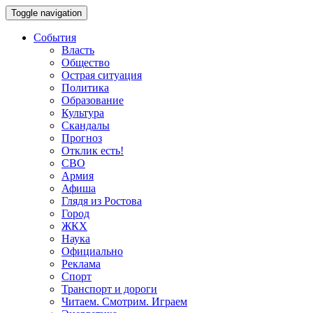
Toggle navigation
События
Власть
Общество
Острая ситуация
Политика
Образование
Культура
Скандалы
Прогноз
Отклик есть!
СВО
Армия
Афиша
Глядя из Ростова
Город
ЖКХ
Наука
Официально
Реклама
Спорт
Транспорт и дороги
Читаем. Смотрим. Играем