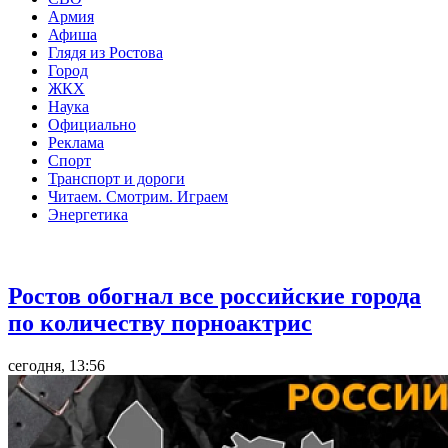
Армия
Афиша
Глядя из Ростова
Город
ЖКХ
Наука
Официально
Реклама
Спорт
Транспорт и дороги
Читаем. Смотрим. Играем
Энергетика
Общество
Ростов обогнал все российские города
по количеству порноактрис
сегодня, 13:56