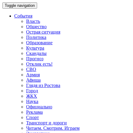
Toggle navigation
События
Власть
Общество
Острая ситуация
Политика
Образование
Культура
Скандалы
Прогноз
Отклик есть!
СВО
Армия
Афиша
Глядя из Ростова
Город
ЖКХ
Наука
Официально
Реклама
Спорт
Транспорт и дороги
Читаем. Смотрим. Играем