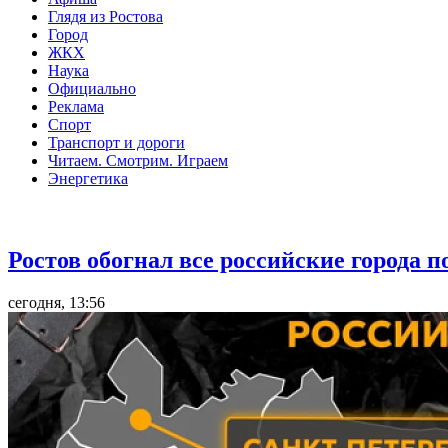
Глядя из Ростова
Город
ЖКХ
Наука
Официально
Реклама
Спорт
Транспорт и дороги
Читаем. Смотрим. Играем
Энергетика
Общество
Ростов обогнал все российские города 
сегодня, 13:56