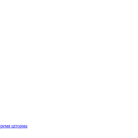
 время шторма