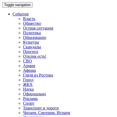
Toggle navigation
События
Власть
Общество
Острая ситуация
Политика
Образование
Культура
Скандалы
Прогноз
Отклик есть!
СВО
Армия
Афиша
Глядя из Ростова
Город
ЖКХ
Наука
Официально
Реклама
Спорт
Транспорт и дороги
Читаем. Смотрим. Играем