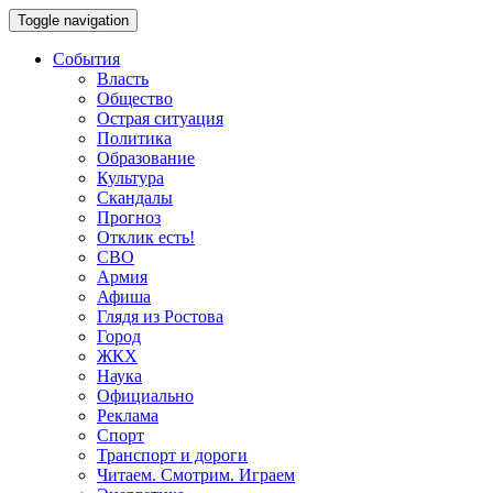
Toggle navigation
События
Власть
Общество
Острая ситуация
Политика
Образование
Культура
Скандалы
Прогноз
Отклик есть!
СВО
Армия
Афиша
Глядя из Ростова
Город
ЖКХ
Наука
Официально
Реклама
Спорт
Транспорт и дороги
Читаем. Смотрим. Играем