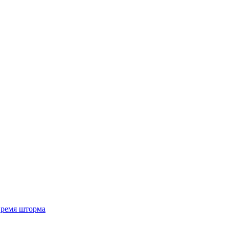
 время шторма