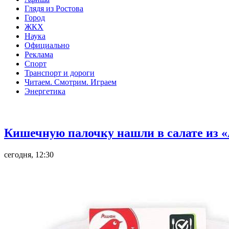
Глядя из Ростова
Город
ЖКХ
Наука
Официально
Реклама
Спорт
Транспорт и дороги
Читаем. Смотрим. Играем
Энергетика
Общество
Кишечную палочку нашли в салате из «
сегодня, 12:30