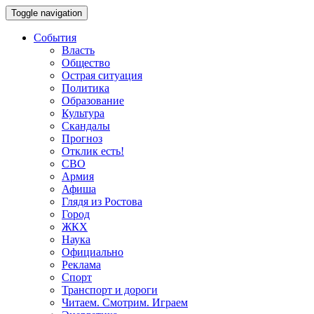
Toggle navigation
События
Власть
Общество
Острая ситуация
Политика
Образование
Культура
Скандалы
Прогноз
Отклик есть!
СВО
Армия
Афиша
Глядя из Ростова
Город
ЖКХ
Наука
Официально
Реклама
Спорт
Транспорт и дороги
Читаем. Смотрим. Играем