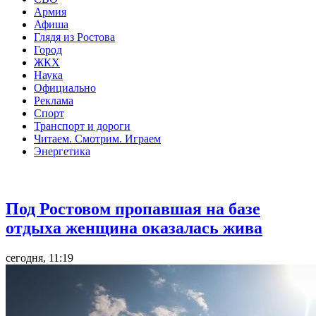
Армия
Афиша
Глядя из Ростова
Город
ЖКХ
Наука
Официально
Реклама
Спорт
Транспорт и дороги
Читаем. Смотрим. Играем
Энергетика
Общество
Под Ростовом пропавшая на базе
отдыха женщина оказалась жива
сегодня, 11:19