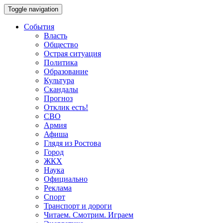
Toggle navigation
События
Власть
Общество
Острая ситуация
Политика
Образование
Культура
Скандалы
Прогноз
Отклик есть!
СВО
Армия
Афиша
Глядя из Ростова
Город
ЖКХ
Наука
Официально
Реклама
Спорт
Транспорт и дороги
Читаем. Смотрим. Играем