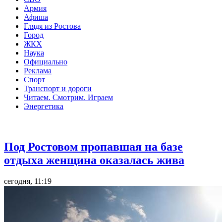
Армия
Афиша
Глядя из Ростова
Город
ЖКХ
Наука
Официально
Реклама
Спорт
Транспорт и дороги
Читаем. Смотрим. Играем
Энергетика
Общество
Под Ростовом пропавшая на базе
отдыха женщина оказалась жива
сегодня, 11:19