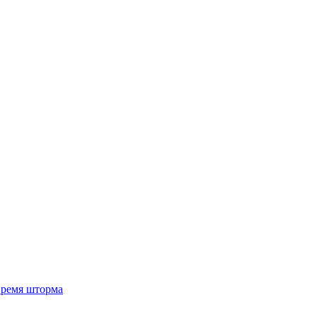
 время шторма