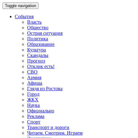
Toggle navigation
События
Власть
Общество
Острая ситуация
Политика
Образование
Культура
Скандалы
Прогноз
Отклик есть!
СВО
Армия
Афиша
Глядя из Ростова
Город
ЖКХ
Наука
Официально
Реклама
Спорт
Транспорт и дороги
Читаем. Смотрим. Играем