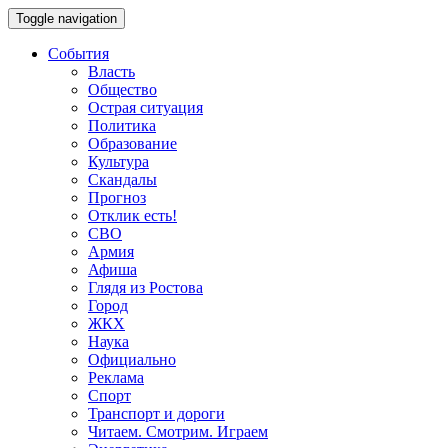
Toggle navigation
События
Власть
Общество
Острая ситуация
Политика
Образование
Культура
Скандалы
Прогноз
Отклик есть!
СВО
Армия
Афиша
Глядя из Ростова
Город
ЖКХ
Наука
Официально
Реклама
Спорт
Транспорт и дороги
Читаем. Смотрим. Играем