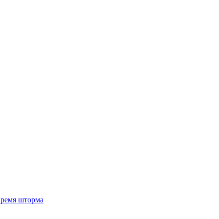
 время шторма