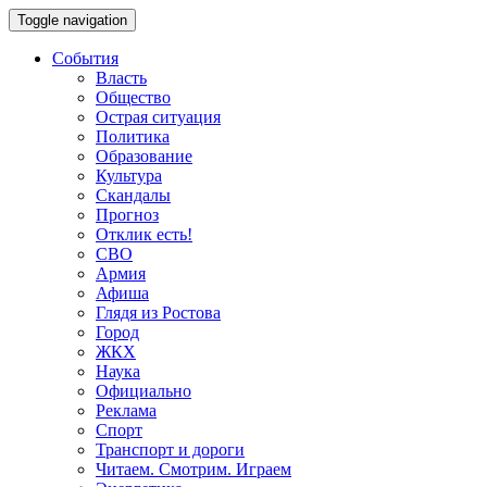
Toggle navigation
События
Власть
Общество
Острая ситуация
Политика
Образование
Культура
Скандалы
Прогноз
Отклик есть!
СВО
Армия
Афиша
Глядя из Ростова
Город
ЖКХ
Наука
Официально
Реклама
Спорт
Транспорт и дороги
Читаем. Смотрим. Играем