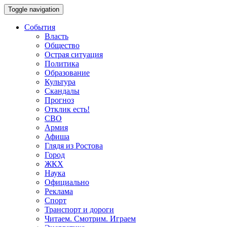
Toggle navigation
События
Власть
Общество
Острая ситуация
Политика
Образование
Культура
Скандалы
Прогноз
Отклик есть!
СВО
Армия
Афиша
Глядя из Ростова
Город
ЖКХ
Наука
Официально
Реклама
Спорт
Транспорт и дороги
Читаем. Смотрим. Играем