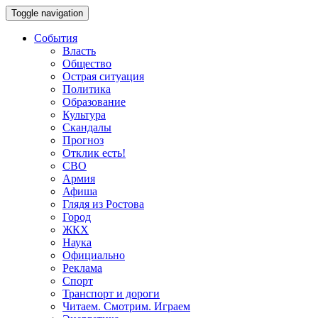
Toggle navigation
События
Власть
Общество
Острая ситуация
Политика
Образование
Культура
Скандалы
Прогноз
Отклик есть!
СВО
Армия
Афиша
Глядя из Ростова
Город
ЖКХ
Наука
Официально
Реклама
Спорт
Транспорт и дороги
Читаем. Смотрим. Играем