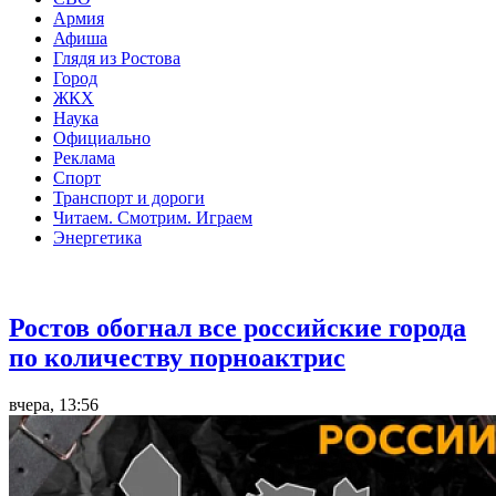
Армия
Афиша
Глядя из Ростова
Город
ЖКХ
Наука
Официально
Реклама
Спорт
Транспорт и дороги
Читаем. Смотрим. Играем
Энергетика
Общество
Ростов обогнал все российские города
по количеству порноактрис
вчера, 13:56