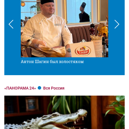
Антон Шагин был холостяком
Разв
«ПАНОРАМА 24»
Вся Россия