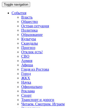
Toggle navigation
События
Власть
Общество
Острая ситуация
Политика
Образование
Культура
Скандалы
Прогноз
Отклик есть!
СВО
Армия
Афиша
Глядя из Ростова
Город
ЖКХ
Наука
Официально
Реклама
Спорт
Транспорт и дороги
Читаем. Смотрим. Играем