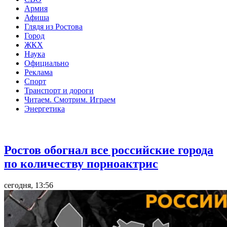
Армия
Афиша
Глядя из Ростова
Город
ЖКХ
Наука
Официально
Реклама
Спорт
Транспорт и дороги
Читаем. Смотрим. Играем
Энергетика
Общество
Ростов обогнал все российские города
по количеству порноактрис
сегодня, 13:56