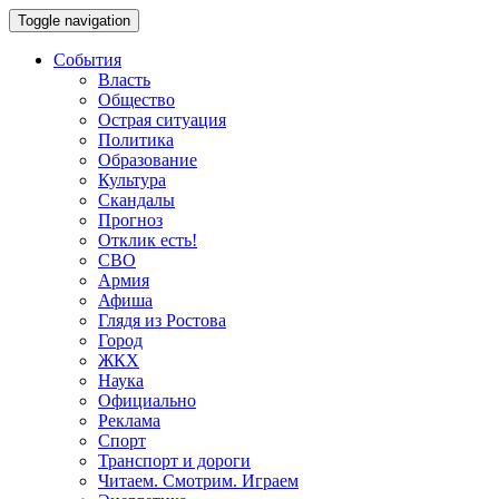
Toggle navigation
События
Власть
Общество
Острая ситуация
Политика
Образование
Культура
Скандалы
Прогноз
Отклик есть!
СВО
Армия
Афиша
Глядя из Ростова
Город
ЖКХ
Наука
Официально
Реклама
Спорт
Транспорт и дороги
Читаем. Смотрим. Играем