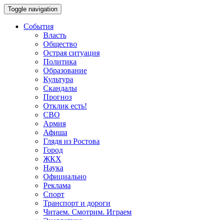
Toggle navigation
События
Власть
Общество
Острая ситуация
Политика
Образование
Культура
Скандалы
Прогноз
Отклик есть!
СВО
Армия
Афиша
Глядя из Ростова
Город
ЖКХ
Наука
Официально
Реклама
Спорт
Транспорт и дороги
Читаем. Смотрим. Играем