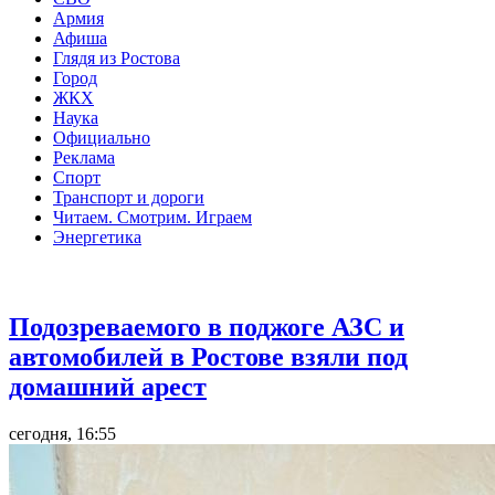
Армия
Афиша
Глядя из Ростова
Город
ЖКХ
Наука
Официально
Реклама
Спорт
Транспорт и дороги
Читаем. Смотрим. Играем
Энергетика
Общество
Подозреваемого в поджоге АЗС и
автомобилей в Ростове взяли под
домашний арест
сегодня, 16:55