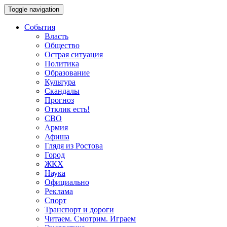
Toggle navigation
События
Власть
Общество
Острая ситуация
Политика
Образование
Культура
Скандалы
Прогноз
Отклик есть!
СВО
Армия
Афиша
Глядя из Ростова
Город
ЖКХ
Наука
Официально
Реклама
Спорт
Транспорт и дороги
Читаем. Смотрим. Играем